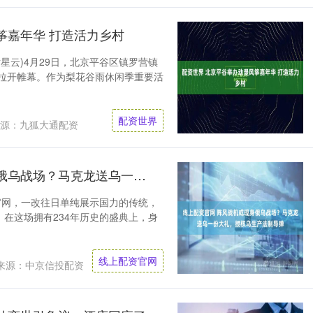
筝嘉年华 打造活力乡村
尹星云)4月29日，北京平谷区镇罗营镇
华拉开帷幕。作为梨花谷雨休闲季重要活
配资世界
源：九狐大通配资
线上配资官网 阵风战机或现身俄乌战场？马克龙送乌一份大礼，授权乌生产法制导弹
官网，一改往日单纯展示国力的传统，
在这场拥有234年历史的盛典上，身
线上配资官网
来源：中京信投配资