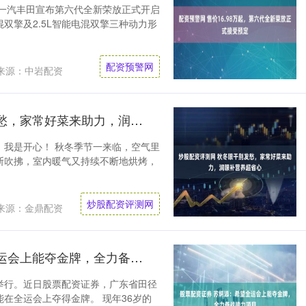
，一汽丰田宣布第六代全新荣放正式开启
电混双擎及2.5L智能电混双擎三种动力形
配资预警网
来源：中岩配资
炒股配资评测网 秋冬眼干别发愁，家常好菜来助力，润眼补营养超省心
，我是开心！ 秋冬季节一来临，空气里
断吹拂，室内暖气又持续不断地烘烤，
炒股配资评测网
来源：金鼎配资
股票配资证券 苏炳添：希望全运会上能夺金牌，全力备战接力项目
日举行。近日股票配资证券，广东省田径
在全运会上夺得金牌。 现年36岁的