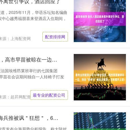
外离世引争议，酒店回应了
道，2025年11月，华语乐坛知名编曲
议中心越秀福朋喜来登酒店入住期间，
配资排排网
来源：上海配资网
最专业的配资公司 G7峰会现场，高市早苗被晾在一边，独自“转椅子”被批没教养，日本插不上话！
在法国埃维昂莱班举行的七国集团
市早苗在会议期间独自一人转椅子打发
最专业的配资公司
来源：超昇网配资
最大的股票配资公司 美智库台海兵推被讽＂狂想＂，64架战机夺制空权？解放军亮剑给答案
智库发布台海局势分析报告，称大陆对