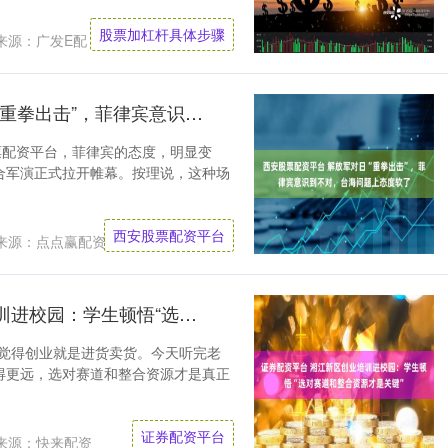
股票加杠杆具体步骤
来源：广发E配
西安股票配资平台 解放军对日“重拳出击”，菲律宾意识到不对，台海问题上态度软了
票配资平台，菲律宾的态度，明显变
联合军演正式拉开帷幕。按理说，这种场
西安股票配资平台
来源：点点赢配资
证券配资平台 湘江新区创业培训进校园：学生顿悟“选对赛道和整合资源才是关键”
候觉得创业就是进货卖货。今天听完老
得更远，选对赛道和整合资源才是真正
证券配资平台
来源：快来配资