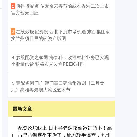
​值得投配资 传爱奇艺春节前或在香港二次上市
2
官方暂无回应
​在线炒股配资识 西北下沉市场机遇 东百集团承
3
接兰州项目里的轻资产版图
​炒股配资之家网 海泰科：改性材料业务已实现
4
小批量供货 积极布局改性PEEK材料
​壹配资网门户 澳门高口碑独角话剧《二月廿
5
九》亮相粤港澳大湾区艺术节
最新文章
配资论坛线上 日本导弹深夜偷运进熊本！高
市早苗彻底坐不住了，地方联手逼宫，九州
1、