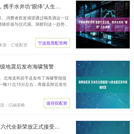
宁波股票配资网 首度代言白酒，携手水井坊“眼绎”人生美事
多。消费者愈发渴望通过喝美酒这一仪
情绪价值与仪式感。洞察到这一趋势，
宁波股票配资网
来源：汇银配资
6级地震后发布海啸预警
县、北海道和岩手县发布了海啸警报值
一晚11点15分左右，青森县附近发生
值得投配资
源：亿融策略
配资预警网 售价16.98万起，第六代全新荣放正式接受预定