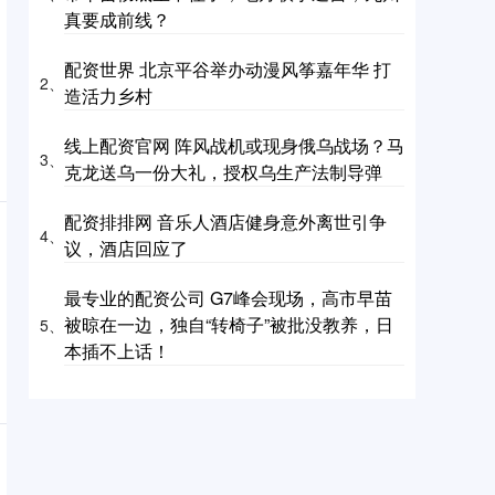
真要成前线？
配资世界 北京平谷举办动漫风筝嘉年华 打
2、
造活力乡村
线上配资官网 阵风战机或现身俄乌战场？马
3、
克龙送乌一份大礼，授权乌生产法制导弹
配资排排网 音乐人酒店健身意外离世引争
4、
议，酒店回应了
最专业的配资公司 G7峰会现场，高市早苗
被晾在一边，独自“转椅子”被批没教养，日
5、
本插不上话！