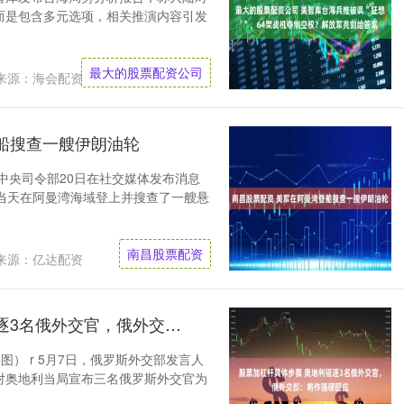
而是包含多元选项，相关推演内容引发
最大的股票配资公司
来源：海会配资
船搜查一艘伊朗油轮
中央司令部20日在社交媒体发布消息
当天在阿曼湾海域登上并搜查了一艘悬
南昌股票配资
来源：亿达配资
股票加杠杆具体步骤 奥地利驱逐3名俄外交官，俄外交部：将作强硬回应
图） r 5月7日，俄罗斯外交部发言人
对奥地利当局宣布三名俄罗斯外交官为