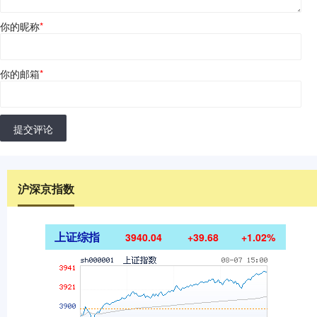
你的昵称
*
你的邮箱
*
提交评论
沪深京指数
上证综指
3940.04
+39.68
+1.02%