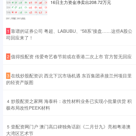
16日主力资金净卖出208.72万元
​靠谱的证券公司 粤超、LABUBU、“58系”接盘……这些A股公
1
司回应来了！
​值得投配资 传爱奇艺春节前或在香港二次上市 官方暂无回应
2
​在线炒股配资识 西北下沉市场机遇 东百集团承接兰州项目里
3
的轻资产版图
​炒股配资之家网 海泰科：改性材料业务已实现小批量供货 积
4
极布局改性PEEK材料
​壹配资网门户 澳门高口碑独角话剧《二月廿九》亮相粤港澳
5
大湾区艺术节