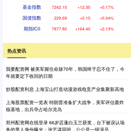
基金指数
7242.10
+12.30
+0.17%
国债指数
229.69
+0.10
+0.04%
期指IC0
7877.80
+164.40
+2.13%
热点资讯
我要配资网 被美军握住命脉70年，韩国终于忍不住了，今
年就要定下收回的日期
炒股配资利息 上海宝山打造动漫游戏电竞产业集聚新高地
上海股票配资一览表 特朗普准备扩大战争，美军评估轰炸
核基地，出兵夺占哈尔克岛
郑州配资网在线登录 66岁迟蓬白玉兰获奖，台下被误认场
务的男人身份曝光：张艺谋同班，公公是一级演员